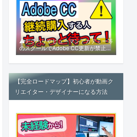
⚠デジハリやヒューマンアカデミー等
のスクールでAdobe CC更新が禁止
に！？できるだけ安く更新するにはど
うすればいい？【2026年8月最新】
【完全ロードマップ】初心者が動画ク
リエイター・デザイナーになる方法