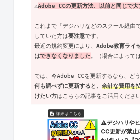
⚠️
Adobe CCの更新方法、以前と同じで
これまで「デジハリなどのスクール経由でA
していた方は
要注意
です。
最近の規約変更により、
Adobe教育ラ
は
できなくなりました
。（場合によって
では、今Adobe CCを更新するなら、
何も調べずに更新すると、
余計な費用を
けたい
方はこちらの記事をご活用くださ
⚠デジハリやヒ
CC更新が禁止