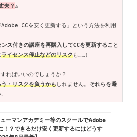
大丈夫？
⚠️
dobe CCを安く更新する」という方法を利用
イセンス付きの講座を再購入してCCを更新すること
は
ライセンス停止などのリスク
も……）
どうすればいいのでしょうか？
払う・リスクを負うかも
しれません。
それらを避
い。
ューマンアカデミー等のスクールでAdobe
に！？できるだけ安く更新するにはどうす