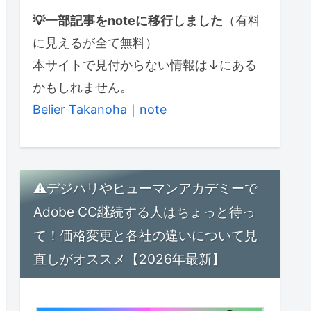
💡一部記事をnoteに移行しました
（有料
に見えるが全て無料）
本サイトで見付からない情報は↓にある
かもしれません。
Belier Takanoha｜note
⚠デジハリやヒューマンアカデミーで
Adobe CC継続する人はちょっと待っ
て！価格変更と各社の違いについて見
直しがオススメ【2026年最新】