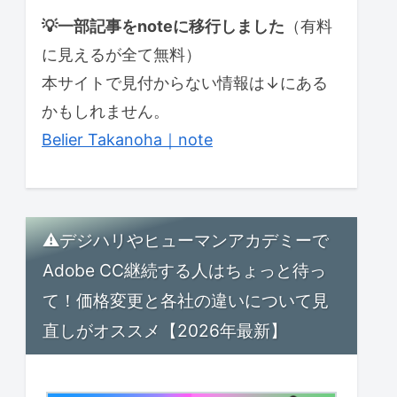
💡一部記事をnoteに移行しました
（有料
に見えるが全て無料）
本サイトで見付からない情報は↓にある
かもしれません。
Belier Takanoha｜note
⚠デジハリやヒューマンアカデミーで
Adobe CC継続する人はちょっと待っ
て！価格変更と各社の違いについて見
直しがオススメ【2026年最新】