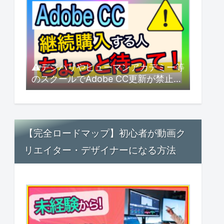
⚠デジハリやヒューマンアカデミー等
のスクールでAdobe CC更新が禁止
に！？できるだけ安く更新するにはど
うすればいい？【2026年8月最新】
【完全ロードマップ】初心者が動画ク
リエイター・デザイナーになる方法