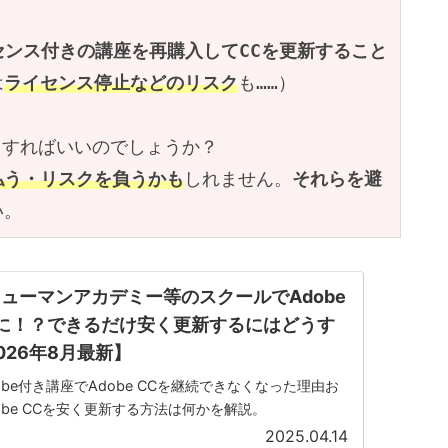
イセンス付きの講座を再購入してCCを更新すること
は
ライセンス停止などのリスク
も……）
どうすればいいのでしょうか？
払う・リスクを負うかも
しれません。
それらを避
い。
ューマンアカデミー等のスクールでAdobe
に！？できるだけ安く更新するにはどうす
026年8月最新】
be付き講座でAdobe CCを継続できなくなった理由お
obe CCを安く更新する方法は何かを解説。
2025.04.14