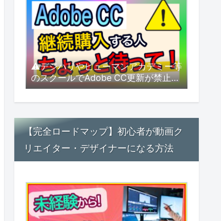
⚠デジハリやヒューマンアカデミー等
のスクールでAdobe CC更新が禁止
に！？できるだけ安く更新するにはど
うすればいい？【2026年8月最新】
【完全ロードマップ】初心者が動画ク
リエイター・デザイナーになる方法