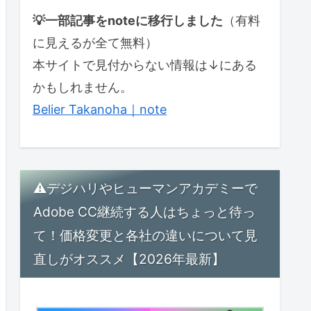
💡一部記事をnoteに移行しました
（有料
に見えるが全て無料）
本サイトで見付からない情報は↓にある
かもしれません。
Belier Takanoha｜note
⚠デジハリやヒューマンアカデミーで
Adobe CC継続する人はちょっと待っ
て！価格変更と各社の違いについて見
直しがオススメ【2026年最新】