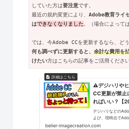
していた方は
要注意
です。
最近の規約変更により、
Adobe教育ラ
は
できなくなりました
。（場合によって
では、今Adobe CCを更新するなら、
何も調べずに更新すると、
余計な費用を
けたい
方はこちらの記事をご活用くださ
⚠デジハリやヒ
CC更新が禁止
ればいい？【2
デジハリなどのAdo
よび、現時点でAd
belier-imagecreation.com