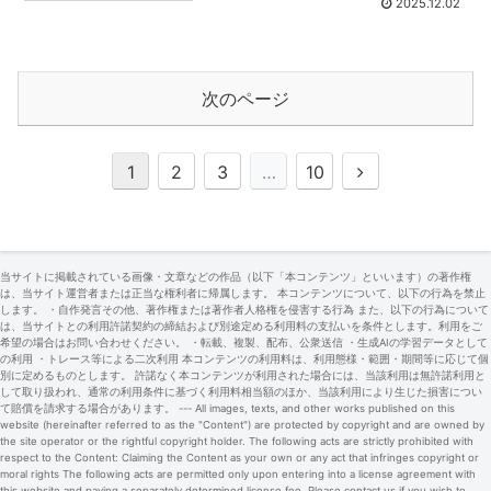
2025.12.02
次のページ
次
1
2
3
…
10
へ
当サイトに掲載されている画像・文章などの作品（以下「本コンテンツ」といいます）の著作権
は、当サイト運営者または正当な権利者に帰属します。 本コンテンツについて、以下の行為を禁止
します。 ・自作発言その他、著作権または著作者人格権を侵害する行為 また、以下の行為について
は、当サイトとの利用許諾契約の締結および別途定める利用料の支払いを条件とします。利用をご
希望の場合はお問い合わせください。 ・転載、複製、配布、公衆送信 ・生成AIの学習データとして
の利用 ・トレース等による二次利用 本コンテンツの利用料は、利用態様・範囲・期間等に応じて個
別に定めるものとします。 許諾なく本コンテンツが利用された場合には、当該利用は無許諾利用と
して取り扱われ、通常の利用条件に基づく利用料相当額のほか、当該利用により生じた損害につい
て賠償を請求する場合があります。 --- All images, texts, and other works published on this
website (hereinafter referred to as the "Content") are protected by copyright and are owned by
the site operator or the rightful copyright holder. The following acts are strictly prohibited with
respect to the Content: Claiming the Content as your own or any act that infringes copyright or
moral rights The following acts are permitted only upon entering into a license agreement with
this website and paying a separately determined license fee. Please contact us if you wish to