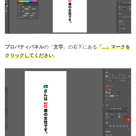
プロパティパネル
の「
文字
」の右下にある
「…」
マーク
を
クリックしてください
。