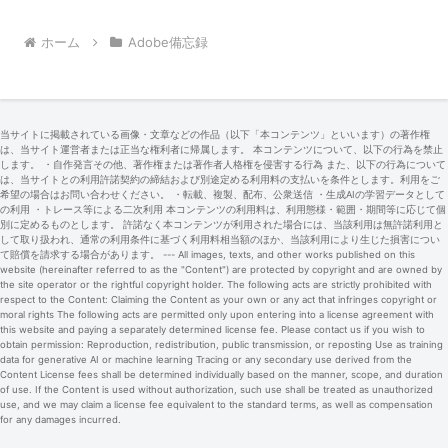
ホーム
Adobe備忘録
当サイトに掲載されている画像・文章などの作品（以下「本コンテンツ」といいます）の著作権
は、当サイト運営者または正当な権利者に帰属します。 本コンテンツについて、以下の行為を禁止
します。 ・自作発言その他、著作権または著作者人格権を侵害する行為 また、以下の行為について
は、当サイトとの利用許諾契約の締結および別途定める利用料の支払いを条件とします。利用をご
希望の場合はお問い合わせください。 ・転載、複製、配布、公衆送信 ・生成AIの学習データとして
の利用 ・トレース等による二次利用 本コンテンツの利用料は、利用態様・範囲・期間等に応じて個
別に定めるものとします。 許諾なく本コンテンツが利用された場合には、当該利用は無許諾利用と
して取り扱われ、通常の利用条件に基づく利用料相当額のほか、当該利用により生じた損害につい
て賠償を請求する場合があります。 --- All images, texts, and other works published on this
website (hereinafter referred to as the "Content") are protected by copyright and are owned by
the site operator or the rightful copyright holder. The following acts are strictly prohibited with
respect to the Content: Claiming the Content as your own or any act that infringes copyright or
moral rights The following acts are permitted only upon entering into a license agreement with
this website and paying a separately determined license fee. Please contact us if you wish to
obtain permission: Reproduction, redistribution, public transmission, or reposting Use as training
data for generative AI or machine learning Tracing or any secondary use derived from the
Content License fees shall be determined individually based on the manner, scope, and duration
of use. If the Content is used without authorization, such use shall be treated as unauthorized
use, and we may claim a license fee equivalent to the standard terms, as well as compensation
for any damages incurred.