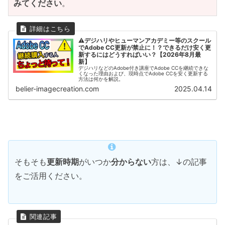
みてください
。
⚠デジハリやヒューマンアカデミー等のスクール
でAdobe CC更新が禁止に！？できるだけ安く更
新するにはどうすればいい？【2026年8月最
新】
デジハリなどのAdobe付き講座でAdobe CCを継続できな
くなった理由および、現時点でAdobe CCを安く更新する
方法は何かを解説。
belier-imagecreation.com
2025.04.14
そもそも
更新時期
がいつか
分からない
方は、↓の記事
をご活用ください。