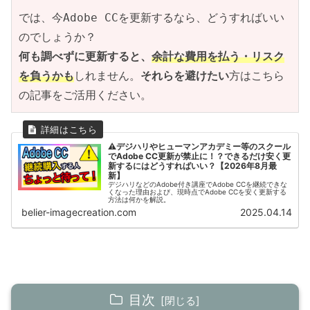
では、今Adobe CCを更新するなら、どうすればいい
のでしょうか？
何も調べずに更新すると、
余計な費用を払う・リスク
を負うかも
しれません。
それらを避けたい
方はこちら
の記事をご活用ください。
⚠デジハリやヒューマンアカデミー等のスクール
でAdobe CC更新が禁止に！？できるだけ安く更
新するにはどうすればいい？【2026年8月最
新】
デジハリなどのAdobe付き講座でAdobe CCを継続できな
くなった理由および、現時点でAdobe CCを安く更新する
方法は何かを解説。
belier-imagecreation.com
2025.04.14
目次