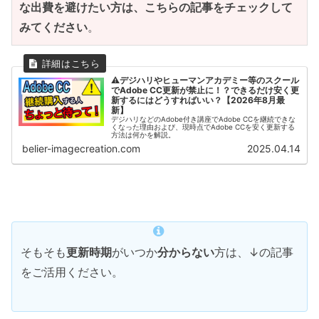
な出費を避けたい方は、こちらの記事をチェックして
みてください
。
⚠デジハリやヒューマンアカデミー等のスクール
でAdobe CC更新が禁止に！？できるだけ安く更
新するにはどうすればいい？【2026年8月最
新】
デジハリなどのAdobe付き講座でAdobe CCを継続できな
くなった理由および、現時点でAdobe CCを安く更新する
方法は何かを解説。
belier-imagecreation.com
2025.04.14
そもそも
更新時期
がいつか
分からない
方は、↓の記事
をご活用ください。