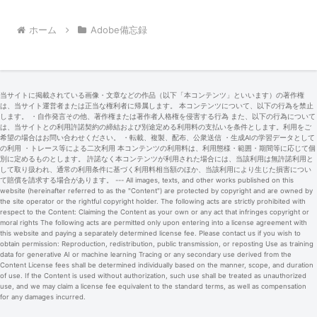
ホーム
Adobe備忘録
当サイトに掲載されている画像・文章などの作品（以下「本コンテンツ」といいます）の著作権
は、当サイト運営者または正当な権利者に帰属します。 本コンテンツについて、以下の行為を禁止
します。 ・自作発言その他、著作権または著作者人格権を侵害する行為 また、以下の行為について
は、当サイトとの利用許諾契約の締結および別途定める利用料の支払いを条件とします。利用をご
希望の場合はお問い合わせください。 ・転載、複製、配布、公衆送信 ・生成AIの学習データとして
の利用 ・トレース等による二次利用 本コンテンツの利用料は、利用態様・範囲・期間等に応じて個
別に定めるものとします。 許諾なく本コンテンツが利用された場合には、当該利用は無許諾利用と
して取り扱われ、通常の利用条件に基づく利用料相当額のほか、当該利用により生じた損害につい
て賠償を請求する場合があります。 --- All images, texts, and other works published on this
website (hereinafter referred to as the "Content") are protected by copyright and are owned by
the site operator or the rightful copyright holder. The following acts are strictly prohibited with
respect to the Content: Claiming the Content as your own or any act that infringes copyright or
moral rights The following acts are permitted only upon entering into a license agreement with
this website and paying a separately determined license fee. Please contact us if you wish to
obtain permission: Reproduction, redistribution, public transmission, or reposting Use as training
data for generative AI or machine learning Tracing or any secondary use derived from the
Content License fees shall be determined individually based on the manner, scope, and duration
of use. If the Content is used without authorization, such use shall be treated as unauthorized
use, and we may claim a license fee equivalent to the standard terms, as well as compensation
for any damages incurred.