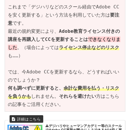
これまで「デジハリなどのスクール経由でAdobe CC
を安く更新する」という方法を利用していた方は
要注
意
です。
最近の規約変更により、
Adobe教育ライセンス付きの
講座を再購入してCCを更新することは
できなくなりま
した
。（場合によっては
ライセンス停止などのリスク
も……）
では、今Adobe CCを更新するなら、どうすればいい
のでしょうか？
何も調べずに更新すると、
余計な費用を払う・リスク
を負うかも
しれません。
それらを避けたい
方はこちら
の記事をご活用ください。
⚠デジハリやヒューマンアカデミー等のスクール
でAdobe CC更新が禁止に！？できるだけ安く更