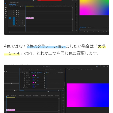
4色ではなく
2色のグラデーション
にしたい場合は「
カラ
ー１～４
」の内、どれか二つを同じ色に変更します。