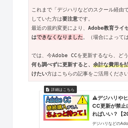
これまで「デジハリなどのスクール経由でA
していた方は
要注意
です。
最近の規約変更により、
Adobe教育ラ
は
できなくなりました
。（場合によって
では、今Adobe CCを更新するなら、
何も調べずに更新すると、
余計な費用を
けたい
方はこちらの記事をご活用くださ
⚠デジハリやヒ
CC更新が禁止
ればいい？【2
デジハリなどのAdo