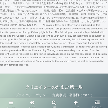
します。 ・自作発言その他、著作権または著作者人格権を侵害する行為 また、以下の行為について
は、当サイトとの利用許諾契約の締結および別途定める利用料の支払いを条件とします。利用をご
希望の場合はお問い合わせください。 ・転載、複製、配布、公衆送信 ・生成AIの学習データとして
の利用 ・トレース等による二次利用 本コンテンツの利用料は、利用態様・範囲・期間等に応じて個
別に定めるものとします。 許諾なく本コンテンツが利用された場合には、当該利用は無許諾利用と
して取り扱われ、通常の利用条件に基づく利用料相当額のほか、当該利用により生じた損害につい
て賠償を請求する場合があります。 --- All images, texts, and other works published on this
website (hereinafter referred to as the "Content") are protected by copyright and are owned by
the site operator or the rightful copyright holder. The following acts are strictly prohibited with
respect to the Content: Claiming the Content as your own or any act that infringes copyright or
moral rights The following acts are permitted only upon entering into a license agreement with
this website and paying a separately determined license fee. Please contact us if you wish to
obtain permission: Reproduction, redistribution, public transmission, or reposting Use as training
data for generative AI or machine learning Tracing or any secondary use derived from the
Content License fees shall be determined individually based on the manner, scope, and duration
of use. If the Content is used without authorization, such use shall be treated as unauthorized
use, and we may claim a license fee equivalent to the standard terms, as well as compensation
for any damages incurred.
クリエイターのたまご 第一歩
プライバシーポリシー・免責事項・著作権について
© 2024 クリエイターのたまご 第一歩.
メニュー
ホーム
検索
トップ
サイドバー