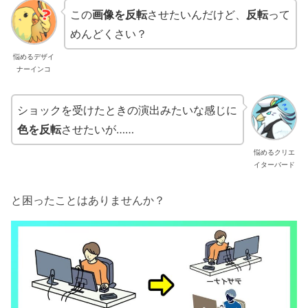
この
画像を反転
させたいんだけど、
反転
って
めんどくさい？
悩めるデザイ
ナーインコ
ショックを受けたときの演出みたいな感じに
色を反転
させたいが……
悩めるクリエ
イターバード
と困ったことはありませんか？