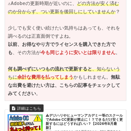
⚠Adobeの更新時期が近いのに、
どの方法が安く済む
のか分からず、つい更新を後回しにしていませんか
？
少しでも安く使い続けたい気持ちはあっても、それを
調べるのは正直面倒ですよね。
以前、お得なやり方でライセンスを購入できた方で
も
、その方法が
今も同じように安いとは限りません
。
何も調べずにいつもの流れで更新すると
、知らないう
ちに
余計な費用を払ってしまう
かもしれません。
無駄
な出費を避けたい方は、こちらの記事をチェックして
みてください
。
⚠デジハリやヒューマンアカデミー等のスクール
でAdobe CC更新が禁止に！？できるだけ安く更
新するにはどうすればいい？【2026年8月最
新】