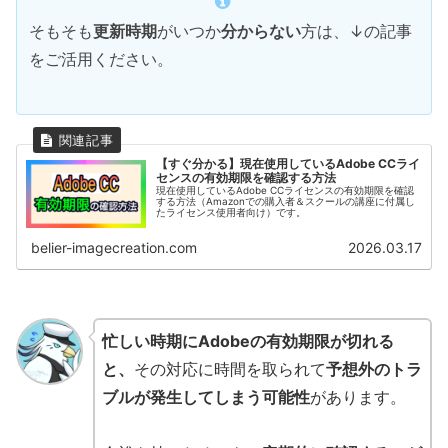
そもそも
更新時期
がいつか
分からない
方は、↓の記事
をご活用ください。
【すぐ分かる】現在使用しているAdobe CCライ
センスの有効期限を確認する方法
現在使用しているAdobe CCライセンスの有効期限を確認
する方法（Amazonでの購入者＆スクールの講座に付属し
たライセンス使用者向け）です。
belier-imagecreation.com
2026.03.17
忙しい時期にAdobeの有効期限が切れる
と、
その対応に時間を取られて
予想外のトラ
ブルが発生してしまう可能性
があります。