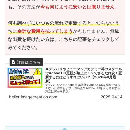
も
、その方法が
今も同じように安いとは限りません
。
何も調べずにいつもの流れで更新すると
、知らないう
ちに
余計な費用を払ってしまう
かもしれません。
無駄
な出費を避けたい方は、こちらの記事をチェックして
みてください
。
⚠デジハリやヒューマンアカデミー等のスクール
でAdobe CC更新が禁止に！？できるだけ安く更
新するにはどうすればいい？【2026年8月最
新】
デジハリなどのAdobe付き講座でAdobe CCを継続できな
くなった理由および、現時点でAdobe CCを安く更新する
方法は何かを解説。
belier-imagecreation.com
2025.04.14