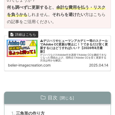
のでしょうか？
何も調べずに更新すると、
余計な費用を払う・リスク
を負うかも
しれません。
それらを避けたい
方はこちら
の記事をご活用ください。
⚠デジハリやヒューマンアカデミー等のスクール
でAdobe CC更新が禁止に！？できるだけ安く更
新するにはどうすればいい？【2026年8月最
新】
デジハリなどのAdobe付き講座でAdobe CCを継続できな
くなった理由および、現時点でAdobe CCを安く更新する
方法は何かを解説。
belier-imagecreation.com
2025.04.14
目次
三角形の作り方