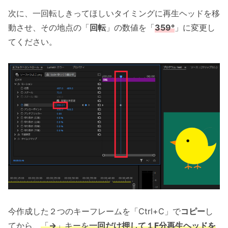
次に、一回転しきってほしいタイミングに再生ヘッドを移
動させ、その地点の「
回転
」の数値を「
359°
」に変更し
てください。
今作成した２つのキーフレームを「Ctrl+C」で
コピー
し
てから、
「
→
」キーを
一回だけ押して１F分再生ヘッドを