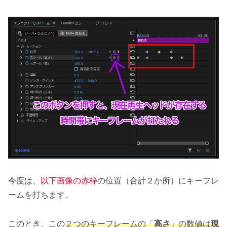
今度は、
以下画像の赤枠
の位置（合計２か所）にキーフレ
ームを打ちます。
このとき、この
２つのキーフレームの「
高さ
」の数値は
現