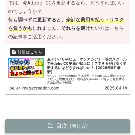
では、今Adobe CCを更新するなら、どうすればいい
のでしょうか？
何も調べずに更新すると、
余計な費用を払う・リスク
を負うかも
しれません。
それらを避けたい
方はこちら
の記事をご活用ください。
⚠デジハリやヒューマンアカデミー等のスクール
でAdobe CC更新が禁止に！？できるだけ安く更
新するにはどうすればいい？【2026年8月最
新】
デジハリなどのAdobe付き講座でAdobe CCを継続できな
くなった理由および、現時点でAdobe CCを安く更新する
方法は何かを解説。
belier-imagecreation.com
2025.04.14
目次