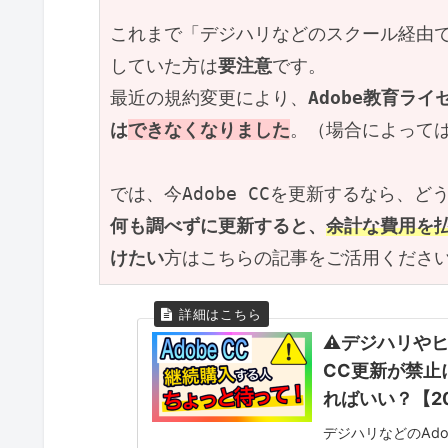
これまで「デジハリなどのスクール経由でA
していた方は
要注意
です。
最近の規約変更により、
Adobe教育ラ
は
できなくなりました
。（場合によって
では、今Adobe CCを更新するなら、
何も調べずに更新すると、
余計な費用を
けたい
方はこちらの記事をご活用くださ
⚠デジハリやヒ
CC更新が禁止
ればいい？【2
デジハリなどのAdo