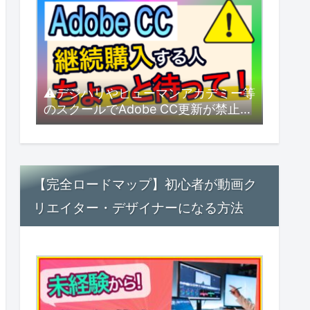
⚠デジハリやヒューマンアカデミー等
のスクールでAdobe CC更新が禁止
に！？できるだけ安く更新するにはど
うすればいい？【2026年8月最新】
【完全ロードマップ】初心者が動画ク
リエイター・デザイナーになる方法