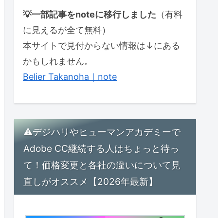
💡一部記事をnoteに移行しました
（有料
に見えるが全て無料）
本サイトで見付からない情報は↓にある
かもしれません。
Belier Takanoha｜note
⚠デジハリやヒューマンアカデミーで
Adobe CC継続する人はちょっと待っ
て！価格変更と各社の違いについて見
直しがオススメ【2026年最新】