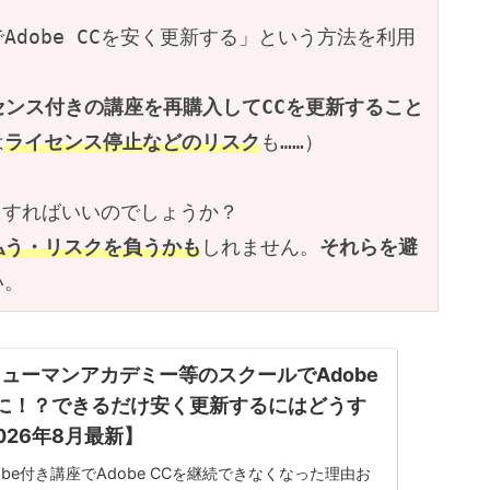
dobe CCを安く更新する」という方法を利用
イセンス付きの講座を再購入してCCを更新すること
は
ライセンス停止などのリスク
も……）
どうすればいいのでしょうか？
払う・リスクを負うかも
しれません。
それらを避
い。
ューマンアカデミー等のスクールでAdobe
に！？できるだけ安く更新するにはどうす
026年8月最新】
be付き講座でAdobe CCを継続できなくなった理由お