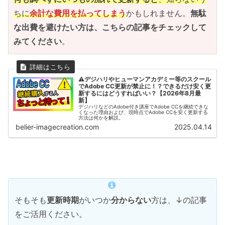
ちに
余計な費用を払ってしまう
かもしれません。
無駄
な出費を避けたい方は、こちらの記事をチェックして
みてください
。
⚠デジハリやヒューマンアカデミー等のスクール
でAdobe CC更新が禁止に！？できるだけ安く更
新するにはどうすればいい？【2026年8月最
新】
デジハリなどのAdobe付き講座でAdobe CCを継続できな
くなった理由および、現時点でAdobe CCを安く更新する
方法は何かを解説。
belier-imagecreation.com
2025.04.14
そもそも
更新時期
がいつか
分からない
方は、↓の記事
をご活用ください。