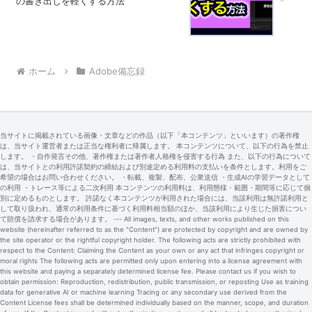
の書き出しを軽くする方法
ホーム
Adobe備忘録
当サイトに掲載されている画像・文章などの作品（以下「本コンテンツ」といいます）の著作権
は、当サイト運営者または正当な権利者に帰属します。 本コンテンツについて、以下の行為を禁止
します。 ・自作発言その他、著作権または著作者人格権を侵害する行為 また、以下の行為について
は、当サイトとの利用許諾契約の締結および別途定める利用料の支払いを条件とします。利用をご
希望の場合はお問い合わせください。 ・転載、複製、配布、公衆送信 ・生成AIの学習データとして
の利用 ・トレース等による二次利用 本コンテンツの利用料は、利用態様・範囲・期間等に応じて個
別に定めるものとします。 許諾なく本コンテンツが利用された場合には、当該利用は無許諾利用と
して取り扱われ、通常の利用条件に基づく利用料相当額のほか、当該利用により生じた損害につい
て賠償を請求する場合があります。 --- All images, texts, and other works published on this
website (hereinafter referred to as the "Content") are protected by copyright and are owned by
the site operator or the rightful copyright holder. The following acts are strictly prohibited with
respect to the Content: Claiming the Content as your own or any act that infringes copyright or
moral rights The following acts are permitted only upon entering into a license agreement with
this website and paying a separately determined license fee. Please contact us if you wish to
obtain permission: Reproduction, redistribution, public transmission, or reposting Use as training
data for generative AI or machine learning Tracing or any secondary use derived from the
Content License fees shall be determined individually based on the manner, scope, and duration