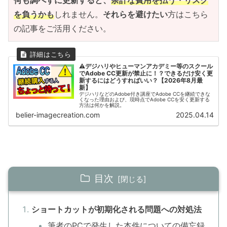
何も調べずに更新すると、
余計な費用を払う・リスク
を負うかも
しれません。
それらを避けたい
方はこちら
の記事をご活用ください。
⚠デジハリやヒューマンアカデミー等のスクール
でAdobe CC更新が禁止に！？できるだけ安く更
新するにはどうすればいい？【2026年8月最
新】
デジハリなどのAdobe付き講座でAdobe CCを継続できな
くなった理由および、現時点でAdobe CCを安く更新する
方法は何かを解説。
belier-imagecreation.com
2025.04.14
目次
ショートカットが初期化される問題への対処法
筆者のPCで発生した本件についての備忘録