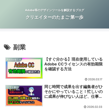
Adobe等のデザインツールを解説するブログ
クリエイターのたまご 第一歩
副業
【すぐ分かる】現在使用している
Adobe備忘録
Adobe CCライセンスの有効期限
を確認する方法
2026.03.17
同じ時間で成果を出す編集者がひ
ソフト解説
そかにやっていること！忙しいの
に成果が伸びない人ほど、仕事を
「全部ひとりで抱えよう」として
しまう
2026.02.03