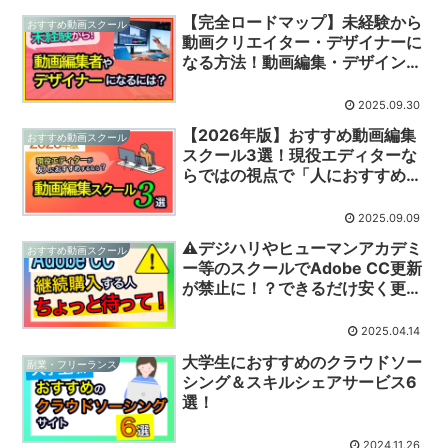
【完全ロードマップ】未経験から
おすすめ動画スクール
動画クリエイター・デザイナーに
なる方法！動画編集・デザインの
学び方から仕事獲得までのステッ
プを完全解説
2025.09.30
【2026年版】おすすめ動画編集
おすすめ動画スクール
スクール3選！現役エディターな
らではの視点で「人におすすめす
るならここ」と思うスクールをま
とめてみた
2025.09.09
⚠デジハリやヒューマンアカデミ
おすすめ動画スクール
ー等のスクールでAdobe CC更新
が禁止に！？できるだけ安く更新
するにはどうすればいい？
【2026年8月最新】
2025.04.14
大学生におすすめのクラウドソー
副業・フリーランス
シング＆スキルシェアサービス6
選！
2024.11.26