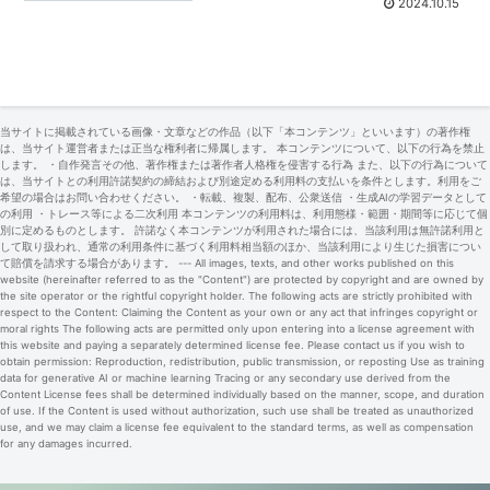
2024.10.15
当サイトに掲載されている画像・文章などの作品（以下「本コンテンツ」といいます）の著作権
は、当サイト運営者または正当な権利者に帰属します。 本コンテンツについて、以下の行為を禁止
します。 ・自作発言その他、著作権または著作者人格権を侵害する行為 また、以下の行為について
は、当サイトとの利用許諾契約の締結および別途定める利用料の支払いを条件とします。利用をご
希望の場合はお問い合わせください。 ・転載、複製、配布、公衆送信 ・生成AIの学習データとして
の利用 ・トレース等による二次利用 本コンテンツの利用料は、利用態様・範囲・期間等に応じて個
別に定めるものとします。 許諾なく本コンテンツが利用された場合には、当該利用は無許諾利用と
して取り扱われ、通常の利用条件に基づく利用料相当額のほか、当該利用により生じた損害につい
て賠償を請求する場合があります。 --- All images, texts, and other works published on this
website (hereinafter referred to as the "Content") are protected by copyright and are owned by
the site operator or the rightful copyright holder. The following acts are strictly prohibited with
respect to the Content: Claiming the Content as your own or any act that infringes copyright or
moral rights The following acts are permitted only upon entering into a license agreement with
this website and paying a separately determined license fee. Please contact us if you wish to
obtain permission: Reproduction, redistribution, public transmission, or reposting Use as training
data for generative AI or machine learning Tracing or any secondary use derived from the
Content License fees shall be determined individually based on the manner, scope, and duration
of use. If the Content is used without authorization, such use shall be treated as unauthorized
use, and we may claim a license fee equivalent to the standard terms, as well as compensation
for any damages incurred.