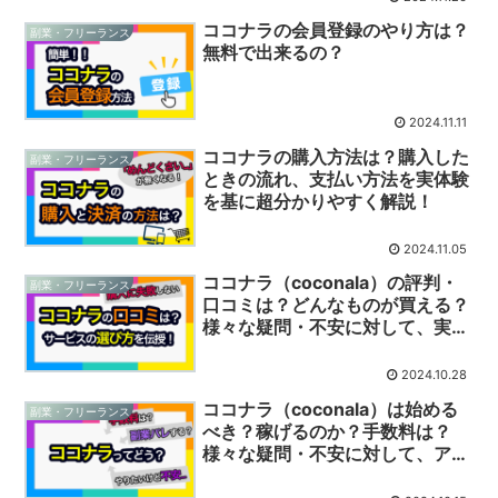
ココナラの会員登録のやり方は？
副業・フリーランス
無料で出来るの？
2024.11.11
ココナラの購入方法は？購入した
副業・フリーランス
ときの流れ、支払い方法を実体験
を基に超分かりやすく解説！
2024.11.05
ココナラ（coconala）の評判・
副業・フリーランス
口コミは？どんなものが買える？
様々な疑問・不安に対して、実際
のアンケートをもとに詳しく解説
2024.10.28
ココナラ（coconala）は始める
副業・フリーランス
べき？稼げるのか？手数料は？
様々な疑問・不安に対して、アン
ケートと実体験をもとに詳しく解
説