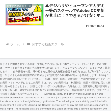
⚠デジハリやヒューマンアカデミ
おすすめ動画スクール
ー等のスクールでAdobe CC更新
が禁止に！？できるだけ安く更新
するにはどうすればいい？
【2026年8月最新】
2025.04.14
ホーム
おすすめ動画スクール
当サイトに掲載されている画像・文章などの作品（以下「本コンテンツ」といいます）の著作権
は、当サイト運営者または正当な権利者に帰属します。 本コンテンツについて、以下の行為を禁止
します。 ・自作発言その他、著作権または著作者人格権を侵害する行為 また、以下の行為について
は、当サイトとの利用許諾契約の締結および別途定める利用料の支払いを条件とします。利用をご
希望の場合はお問い合わせください。 ・転載、複製、配布、公衆送信 ・生成AIの学習データとして
の利用 ・トレース等による二次利用 本コンテンツの利用料は、利用態様・範囲・期間等に応じて個
別に定めるものとします。 許諾なく本コンテンツが利用された場合には、当該利用は無許諾利用と
して取り扱われ、通常の利用条件に基づく利用料相当額のほか、当該利用により生じた損害につい
て賠償を請求する場合があります。 --- All images, texts, and other works published on this
website (hereinafter referred to as the "Content") are protected by copyright and are owned by
the site operator or the rightful copyright holder. The following acts are strictly prohibited with
respect to the Content: Claiming the Content as your own or any act that infringes copyright or
moral rights The following acts are permitted only upon entering into a license agreement with